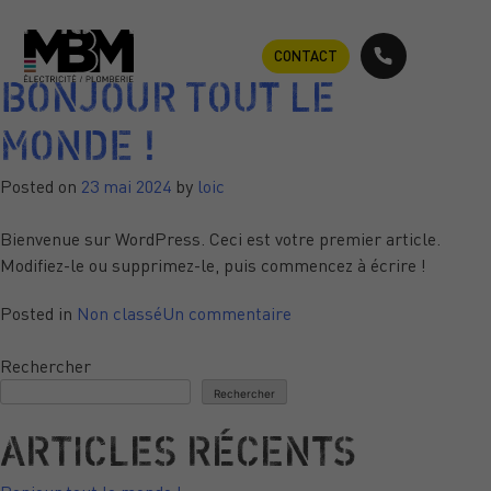
MOIS :
MAI 2024
CONTACT
BONJOUR TOUT LE
MONDE !
Posted on
23 mai 2024
by
loic
Bienvenue sur WordPress. Ceci est votre premier article.
Modifiez-le ou supprimez-le, puis commencez à écrire !
sur
Posted in
Non classé
Un commentaire
Bonjour
tout
Rechercher
le
Rechercher
monde !
ARTICLES RÉCENTS