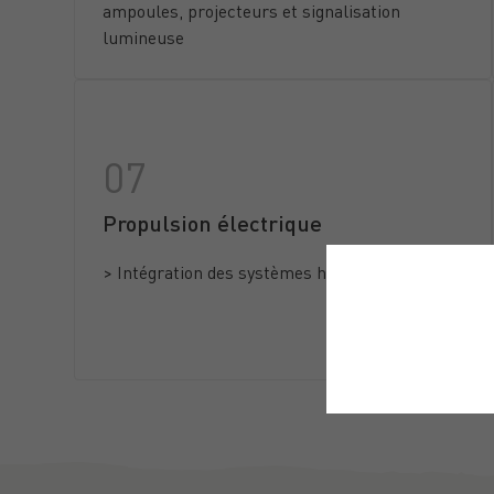
ampoules, projecteurs et signalisation
lumineuse
Propulsion électrique
> Intégration des systèmes hybrides
This site uses co