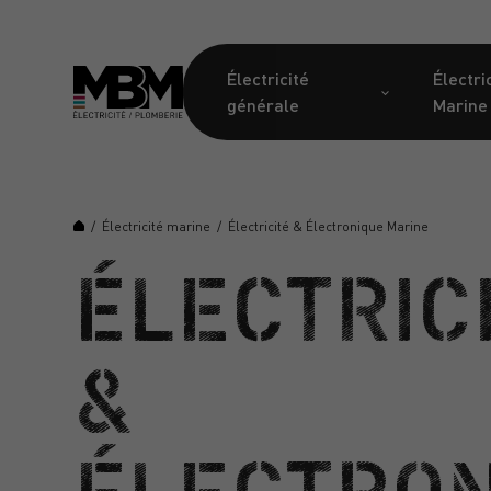
Électricité
Électri
générale
Marine
/
Électricité marine
/
Électricité & Électronique Marine
ÉLECTRIC
&