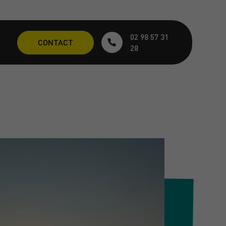
02 98 57 31
CONTACT
28