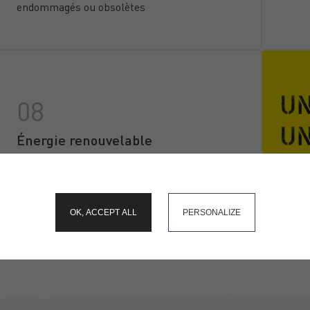
endommagés ou obsolètes
UN
UN
Énergie renouvelable
> Installation de panneaux solaires et
éoliennes dans l'infrastructure existante du
okies and gives you control over what you want to activate
navire
OK, ACCEPT ALL
PERSONALIZE