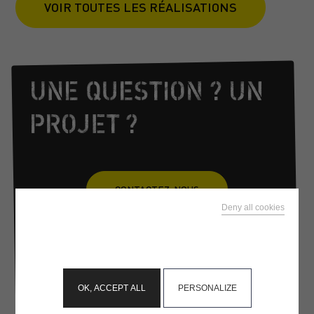
VOIR TOUTES LES RÉALISATIONS
UNE QUESTION ? UN
PROJET ?
CONTACTEZ-NOUS
Deny all cookies
ou
This site uses cookies and gives you control over what
you want to activate
02 98 57 31 28
OK, ACCEPT ALL
PERSONALIZE